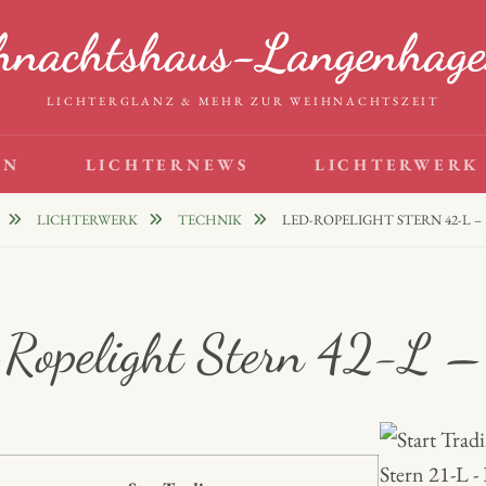
hnachtshaus-Langenhage
LICHTERGLANZ & MEHR ZUR WEIHNACHTSZEIT
EN
LICHTERNEWS
LICHTERWERK
LICHTERWERK
TECHNIK
LED-ROPELIGHT STERN 42-L –
opelight Stern 42-L –