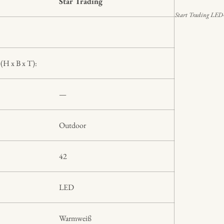
Star Trading
Start Trading LED-
(H x B x T):
—
Outdoor
42
LED
Warmweiß