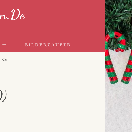
n.de
BILDERZAUBER
150)
0)