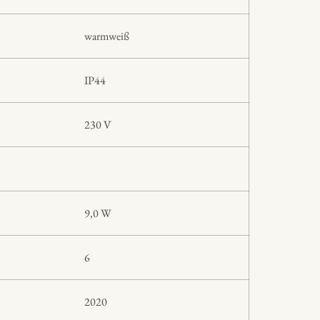
warmweiß
IP44
230 V
9,0 W
6
2020