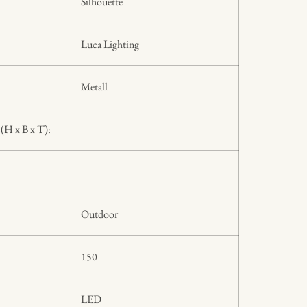
Silhouette
Luca Lighting
Metall
(H x B x T):
Outdoor
150
LED