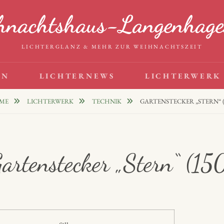
hnachtshaus-Langenhage
LICHTERGLANZ & MEHR ZUR WEIHNACHTSZEIT
EN
LICHTERNEWS
LICHTERWERK
ME
LICHTERWERK
TECHNIK
GARTENSTECKER „STERN“ (
artenstecker „Stern“ (15