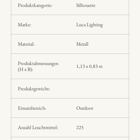
Produktkategorie:
Silhouette
Marke:
Luca Lighting
Material:
Metall
Produktabmessungen
1,13 x 0,83 m
(H x B):
Produktgewicht:
Einsatzbereich:
Outdoor
Anzahl Leuchtmittel:
225