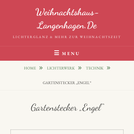
Skip
Weihnachtshaus-
to
content
Langenhagen.de
LICHTERGLANZ & MEHR ZUR WEIHNACHTSZEIT
MENU
HOME
LICHTERWERK
TECHNIK
GARTENSTECKER „ENGEL“
Gartenstecker „Engel“