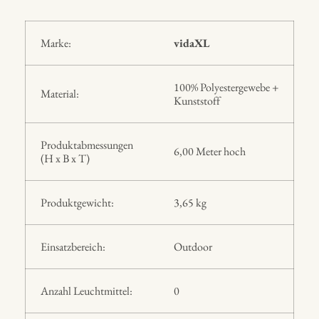
Marke:
vidaXL
100% Polyestergewebe +
Material:
Kunststoff
Produktabmessungen
6,00 Meter hoch
(H x B x T)
Produktgewicht:
3,65 kg
Einsatzbereich:
Outdoor
Anzahl Leuchtmittel:
0